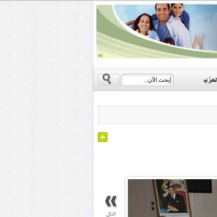
s
لحزب