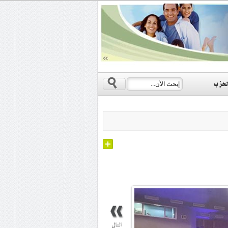
s
لحزب