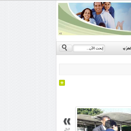
s
لحزب